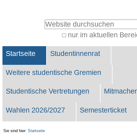
Benutzerspezifische
Werkzeuge
Website durchsuchen
nur im aktuellen Bere
Erweiterte
Sektionen
Suche…
Startseite
Studentinnenrat
Weitere studentische Gremien
Studentische Vertretungen
Mitmachen
Wahlen 2026/2027
Semesterticket
Sie sind hier:
Startseite