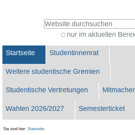
Benutzerspezifische
Werkzeuge
Website durchsuchen
nur im aktuellen Bere
Erweiterte
Sektionen
Suche…
Startseite
Studentinnenrat
Weitere studentische Gremien
Studentische Vertretungen
Mitmachen
Wahlen 2026/2027
Semesterticket
Sie sind hier:
Startseite