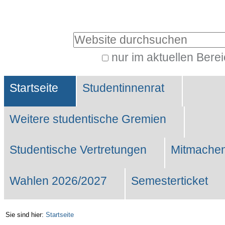
Benutzerspezifische
Werkzeuge
Website durchsuchen
nur im aktuellen Bere
Erweiterte
Sektionen
Suche…
Startseite
Studentinnenrat
Weitere studentische Gremien
Studentische Vertretungen
Mitmachen
Wahlen 2026/2027
Semesterticket
Sie sind hier:
Startseite