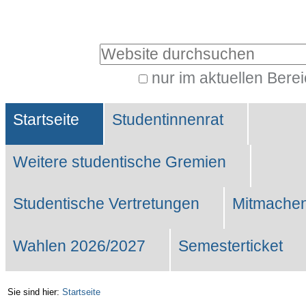
Benutzerspezifische
Werkzeuge
Website durchsuchen
nur im aktuellen Bere
Erweiterte
Sektionen
Suche…
Startseite
Studentinnenrat
Weitere studentische Gremien
Studentische Vertretungen
Mitmachen
Wahlen 2026/2027
Semesterticket
Sie sind hier:
Startseite