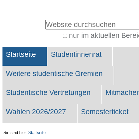
Benutzerspezifische
Werkzeuge
Website durchsuchen
nur im aktuellen Bere
Erweiterte
Sektionen
Suche…
Startseite
Studentinnenrat
Weitere studentische Gremien
Studentische Vertretungen
Mitmachen
Wahlen 2026/2027
Semesterticket
Sie sind hier:
Startseite