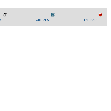
U
OpenZFS
FreeBSD