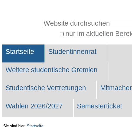
Benutzerspezifische
Werkzeuge
Website durchsuchen
nur im aktuellen Bere
Erweiterte
Sektionen
Suche…
Startseite
Studentinnenrat
Weitere studentische Gremien
Studentische Vertretungen
Mitmachen
Wahlen 2026/2027
Semesterticket
Sie sind hier:
Startseite