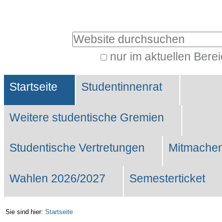
Benutzerspezifische
Werkzeuge
Website durchsuchen
nur im aktuellen Bere
Erweiterte
Sektionen
Suche…
Startseite
Studentinnenrat
Weitere studentische Gremien
Studentische Vertretungen
Mitmachen
Wahlen 2026/2027
Semesterticket
Sie sind hier:
Startseite