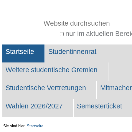
Benutzerspezifische
Werkzeuge
Website durchsuchen
nur im aktuellen Bere
Erweiterte
Sektionen
Suche…
Startseite
Studentinnenrat
Weitere studentische Gremien
Studentische Vertretungen
Mitmachen
Wahlen 2026/2027
Semesterticket
Sie sind hier:
Startseite