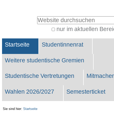
Benutzerspezifische
Werkzeuge
Website durchsuchen
nur im aktuellen Bere
Erweiterte
Sektionen
Suche…
Startseite
Studentinnenrat
Weitere studentische Gremien
Studentische Vertretungen
Mitmachen
Wahlen 2026/2027
Semesterticket
Sie sind hier:
Startseite