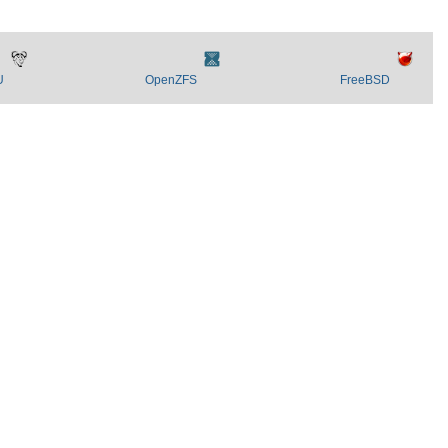
U
OpenZFS
FreeBSD