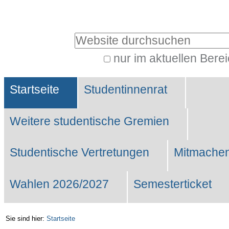
Benutzerspezifische
Werkzeuge
Website durchsuchen
nur im aktuellen Bere
Erweiterte
Sektionen
Suche…
Startseite
Studentinnenrat
Weitere studentische Gremien
Studentische Vertretungen
Mitmachen
Wahlen 2026/2027
Semesterticket
Sie sind hier:
Startseite