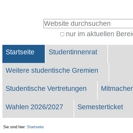
Benutzerspezifische
Werkzeuge
Website durchsuchen
nur im aktuellen Bere
Erweiterte
Sektionen
Suche…
Startseite
Studentinnenrat
Weitere studentische Gremien
Studentische Vertretungen
Mitmachen
Wahlen 2026/2027
Semesterticket
Sie sind hier:
Startseite