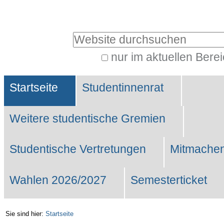
Benutzerspezifische
Werkzeuge
Website durchsuchen
nur im aktuellen Bere
Erweiterte
Sektionen
Suche…
Startseite
Studentinnenrat
Weitere studentische Gremien
Studentische Vertretungen
Mitmachen
Wahlen 2026/2027
Semesterticket
Sie sind hier:
Startseite