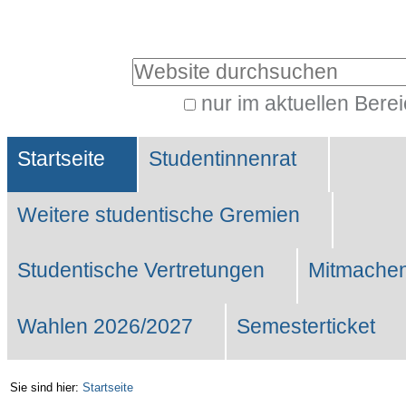
Benutzerspezifische
Werkzeuge
Website durchsuchen
nur im aktuellen Bere
Erweiterte
Sektionen
Suche…
Startseite
Studentinnenrat
Weitere studentische Gremien
Studentische Vertretungen
Mitmachen
Wahlen 2026/2027
Semesterticket
Sie sind hier:
Startseite