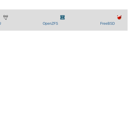
U
OpenZFS
FreeBSD