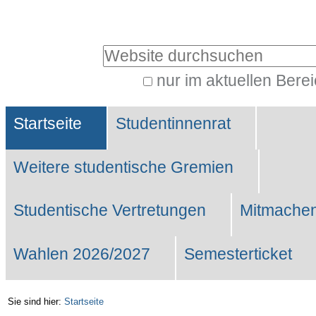
Benutzerspezifische
Werkzeuge
Website durchsuchen
nur im aktuellen Bere
Erweiterte
Sektionen
Suche…
Startseite
Studentinnenrat
Weitere studentische Gremien
Studentische Vertretungen
Mitmachen
Wahlen 2026/2027
Semesterticket
Sie sind hier:
Startseite