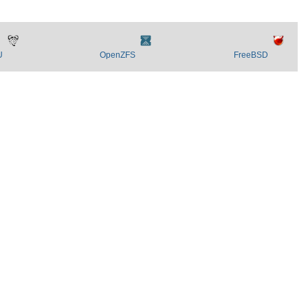
U
OpenZFS
FreeBSD