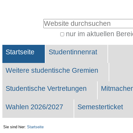
Benutzerspezifische
Werkzeuge
Website durchsuchen
nur im aktuellen Bere
Erweiterte
Sektionen
Suche…
Startseite
Studentinnenrat
Weitere studentische Gremien
Studentische Vertretungen
Mitmachen
Wahlen 2026/2027
Semesterticket
Sie sind hier:
Startseite