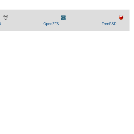
U
OpenZFS
FreeBSD