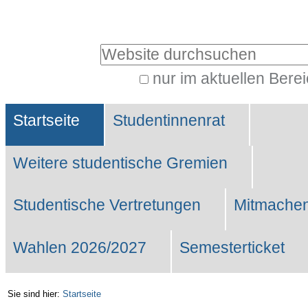
Benutzerspezifische
Werkzeuge
Website durchsuchen
nur im aktuellen Bere
Erweiterte
Sektionen
Suche…
Startseite
Studentinnenrat
Weitere studentische Gremien
Studentische Vertretungen
Mitmachen
Wahlen 2026/2027
Semesterticket
Sie sind hier:
Startseite