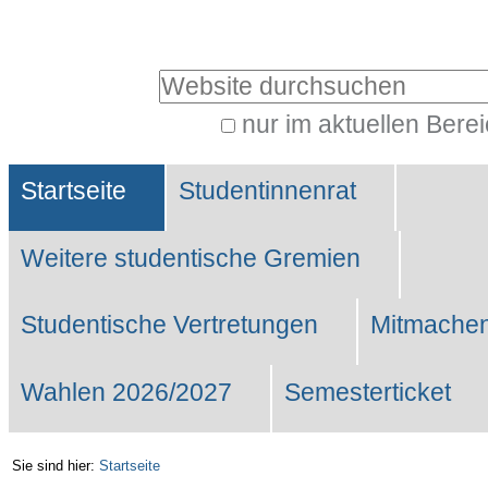
Benutzerspezifische
Werkzeuge
Website durchsuchen
nur im aktuellen Bere
Erweiterte
Sektionen
Suche…
Startseite
Studentinnenrat
Weitere studentische Gremien
Studentische Vertretungen
Mitmachen
Wahlen 2026/2027
Semesterticket
Sie sind hier:
Startseite