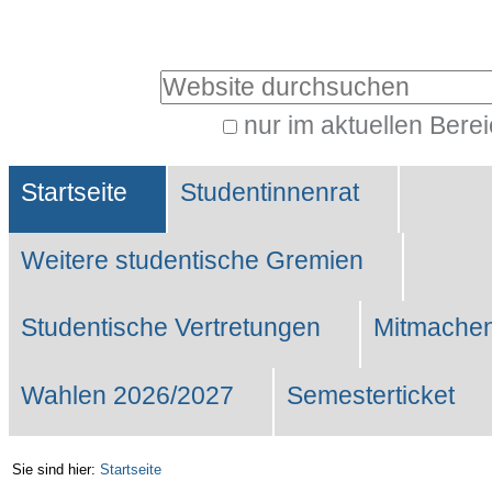
Benutzerspezifische
Werkzeuge
Website durchsuchen
nur im aktuellen Bere
Erweiterte
Sektionen
Suche…
Startseite
Studentinnenrat
Weitere studentische Gremien
Studentische Vertretungen
Mitmachen
Wahlen 2026/2027
Semesterticket
Sie sind hier:
Startseite