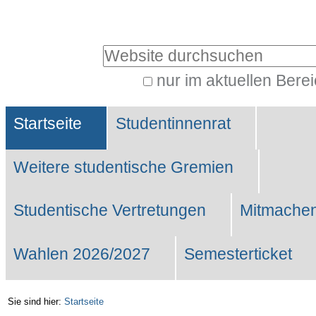
Benutzerspezifische
Werkzeuge
Website durchsuchen
nur im aktuellen Bere
Erweiterte
Sektionen
Suche…
Startseite
Studentinnenrat
Weitere studentische Gremien
Studentische Vertretungen
Mitmachen
Wahlen 2026/2027
Semesterticket
Sie sind hier:
Startseite