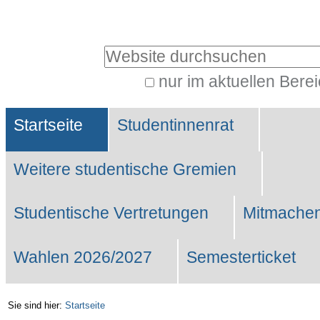
Benutzerspezifische
Werkzeuge
Website durchsuchen
nur im aktuellen Bere
Erweiterte
Sektionen
Suche…
Startseite
Studentinnenrat
Weitere studentische Gremien
Studentische Vertretungen
Mitmachen
Wahlen 2026/2027
Semesterticket
Sie sind hier:
Startseite