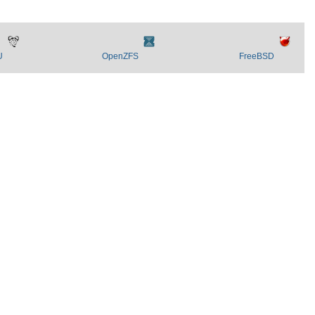
U
OpenZFS
FreeBSD