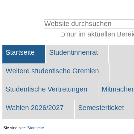
Benutzerspezifische
Werkzeuge
Website durchsuchen
nur im aktuellen Bere
Erweiterte
Sektionen
Suche…
Startseite
Studentinnenrat
Weitere studentische Gremien
Studentische Vertretungen
Mitmachen
Wahlen 2026/2027
Semesterticket
Sie sind hier:
Startseite