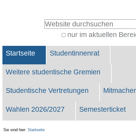
Benutzerspezifische
Werkzeuge
Website durchsuchen
nur im aktuellen Bere
Erweiterte
Sektionen
Suche…
Startseite
Studentinnenrat
Weitere studentische Gremien
Studentische Vertretungen
Mitmachen
Wahlen 2026/2027
Semesterticket
Sie sind hier:
Startseite