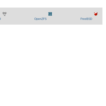
U
OpenZFS
FreeBSD