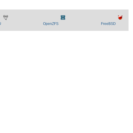
U
OpenZFS
FreeBSD