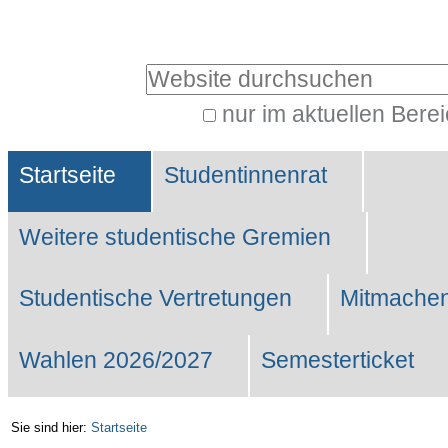
Benutzerspezifische
Werkzeuge
Website durchsuchen
nur im aktuellen Bere
Erweiterte
Sektionen
Suche…
Startseite
Studentinnenrat
Weitere studentische Gremien
Studentische Vertretungen
Mitmachen
Wahlen 2026/2027
Semesterticket
Sie sind hier:
Startseite