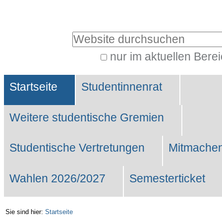
Benutzerspezifische
Werkzeuge
Website durchsuchen
nur im aktuellen Bere
Erweiterte
Sektionen
Suche…
Startseite
Studentinnenrat
Weitere studentische Gremien
Studentische Vertretungen
Mitmachen
Wahlen 2026/2027
Semesterticket
Sie sind hier:
Startseite