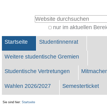
Benutzerspezifische
Werkzeuge
Website durchsuchen
nur im aktuellen Bere
Erweiterte
Sektionen
Suche…
Startseite
Studentinnenrat
Weitere studentische Gremien
Studentische Vertretungen
Mitmachen
Wahlen 2026/2027
Semesterticket
Sie sind hier:
Startseite