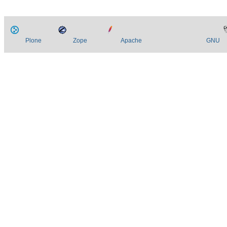
Plone
Zope
Apache
GNU