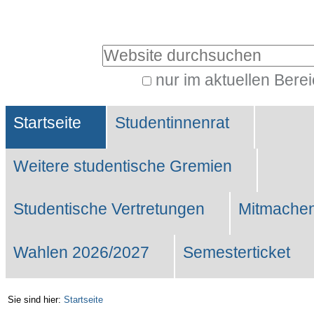
Benutzerspezifische
Werkzeuge
Website durchsuchen
nur im aktuellen Bere
Erweiterte
Sektionen
Suche…
Startseite
Studentinnenrat
Weitere studentische Gremien
Studentische Vertretungen
Mitmachen
Wahlen 2026/2027
Semesterticket
Sie sind hier:
Startseite