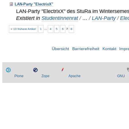
LAN-Party "ElectrixX"
LAN-Party "ElectrixX" des StuRa im Winterseme
Existiert in
Studentinnenrat
/
…
/
LAN-Party
/
Ele
« 10 frühere Artikel
1
...
4
5
6
7
8
Übersicht
Barrierefreiheit
Kontakt
Impr
Plone
Zope
Apache
GNU