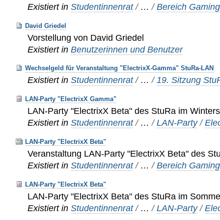
Existiert in
Studentinnenrat
/
…
/
Bereich Gamin
David Griedel
Vorstellung von David Griedel
Existiert in
Benutzerinnen und Benutzer
Wechselgeld für Veranstaltung "ElectrixX-Gamma" StuRa-LAN
Existiert in
Studentinnenrat
/
…
/
19. Sitzung St
LAN-Party "ElectrixX Gamma"
LAN-Party "ElectrixX Beta" des StuRa im Winter
Existiert in
Studentinnenrat
/
…
/
LAN-Party
/
Ele
LAN-Party "ElectrixX Beta"
Veranstaltung LAN-Party "ElectrixX Beta" des S
Existiert in
Studentinnenrat
/
…
/
Bereich Gamin
LAN-Party "ElectrixX Beta"
LAN-Party "ElectrixX Beta" des StuRa im Somm
Existiert in
Studentinnenrat
/
…
/
LAN-Party
/
Ele