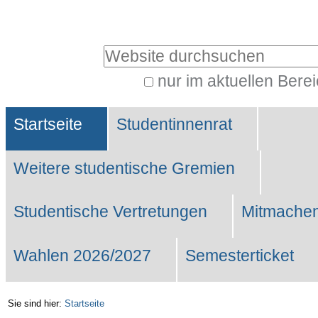
Benutzerspezifische
Werkzeuge
Website durchsuchen
nur im aktuellen Bere
Erweiterte
Sektionen
Suche…
Startseite
Studentinnenrat
Weitere studentische Gremien
Studentische Vertretungen
Mitmachen
Wahlen 2026/2027
Semesterticket
Sie sind hier:
Startseite