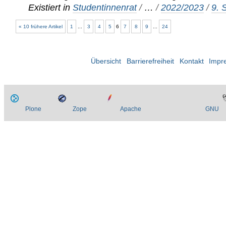
Existiert in
Studentinnenrat
/
…
/
2022/2023
/
9. 
« 10 frühere Artikel
1
...
3
4
5
6
7
8
9
...
24
Übersicht
Barrierefreiheit
Kontakt
Impr
Plone
Zope
Apache
GNU