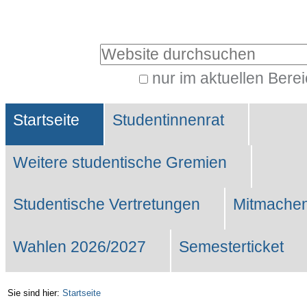
Benutzerspezifische
Werkzeuge
Website durchsuchen
nur im aktuellen Bere
Erweiterte
Sektionen
Suche…
Startseite
Studentinnenrat
Weitere studentische Gremien
Studentische Vertretungen
Mitmachen
Wahlen 2026/2027
Semesterticket
Sie sind hier:
Startseite