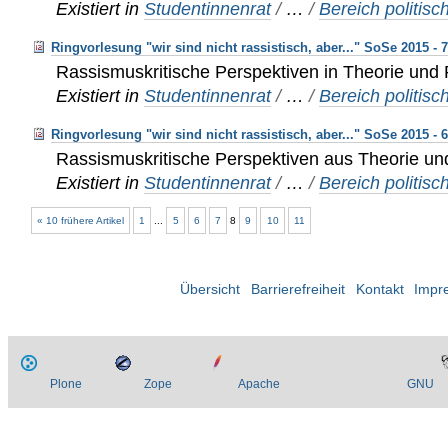
Existiert in
Studentinnenrat
/
…
/
Bereich politisc
Ringvorlesung "wir sind nicht rassistisch, aber..." SoSe 2015 - 
Rassismuskritische Perspektiven in Theorie und 
Existiert in
Studentinnenrat
/
…
/
Bereich politisc
Ringvorlesung "wir sind nicht rassistisch, aber..." SoSe 2015 - 
Rassismuskritische Perspektiven aus Theorie un
Existiert in
Studentinnenrat
/
…
/
Bereich politisc
« 10 frühere Artikel
1
...
5
6
7
8
9
10
11
Übersicht
Barrierefreiheit
Kontakt
Impr
Plone
Zope
Apache
GNU