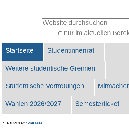
Benutzerspezifische
Werkzeuge
Website durchsuchen
nur im aktuellen Bere
Erweiterte
Sektionen
Suche…
Startseite
Studentinnenrat
Weitere studentische Gremien
Studentische Vertretungen
Mitmachen
Wahlen 2026/2027
Semesterticket
Sie sind hier:
Startseite