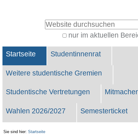
Benutzerspezifische
Werkzeuge
Website durchsuchen
nur im aktuellen Bere
Erweiterte
Sektionen
Suche…
Startseite
Studentinnenrat
Weitere studentische Gremien
Studentische Vertretungen
Mitmachen
Wahlen 2026/2027
Semesterticket
Sie sind hier:
Startseite