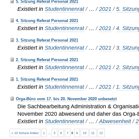
5. Sitzung Referat Personal 2021
Existiert in
Studentinnenrat
/
…
/
2021
/
5. Sitzun
4. Sitzung Referat Personal 2021
Existiert in
Studentinnenrat
/
…
/
2021
/
4. Sitzun
3. Sitzung Referat Personal 2021
Existiert in
Studentinnenrat
/
…
/
2021
/
3. Sitzun
2. Sitzung Referat Personal 2021
Existiert in
Studentinnenrat
/
…
/
2021
/
2. Sitzun
1. Sitzung Referat Personal 2021
Existiert in
Studentinnenrat
/
…
/
2021
/
1. Sitzun
Orga-Büro vom 17. bis 20. November 2020 unbesetzt
Die Sachbearbeitung Administration & Organisatio
November 2020 abwesend und daher das Orga-B
Existiert in
Studentinnenrat
/
…
/
Abwesenheit
/
2
« 10 frühere Artikel
1
...
5
6
7
8
9
10
11
12