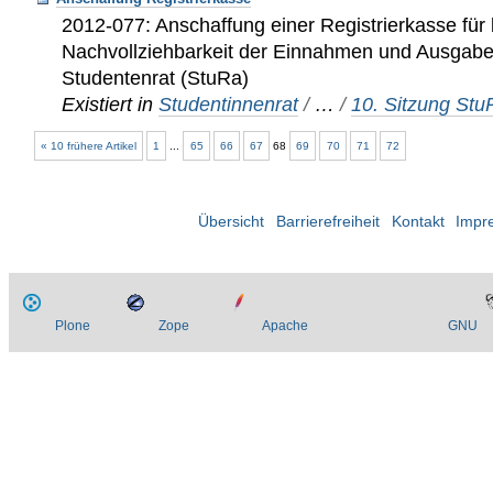
2012-077: Anschaffung einer Registrierkasse für
Nachvollziehbarkeit der Einnahmen und Ausgabe
Studentenrat (StuRa)
Existiert in
Studentinnenrat
/
…
/
10. Sitzung St
« 10 frühere Artikel
1
...
65
66
67
68
69
70
71
72
Übersicht
Barrierefreiheit
Kontakt
Impr
Plone
Zope
Apache
GNU