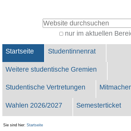
Benutzerspezifische
Werkzeuge
Website durchsuchen
nur im aktuellen Bere
Erweiterte
Sektionen
Suche…
Startseite
Studentinnenrat
Weitere studentische Gremien
Studentische Vertretungen
Mitmachen
Wahlen 2026/2027
Semesterticket
Sie sind hier:
Startseite