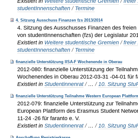
Existiert in
Weitere studentische Gremien
/
freie
studentInnenschaften
/
Termine
4. Sitzung Ausschuss Finanzen fzs 2013/2014
4. Sitzung des Ausschusses Finanzen des frei
von studentInnenschaften (fzs) der Legislatur 2
Existiert in
Weitere studentische Gremien
/
freie
studentInnenschaften
/
Termine
finanzielle Unterstützung IISA-F Wochenende in Oberau
2012-080: finanzielle Unterstützung der Teilnah
Wochenendes in Oberau 2012-03-31 -04-01 für fa
Existiert in
Studentinnenrat
/
…
/
10. Sitzung St
finanzielle Unterstützung Teilnahme Western European Plattfo
2012-079: finanzielle Unterstützung zur Teilnah
European Plattform des Erasmus Student Networ
11-24 -26 für faranto e. V.
Existiert in
Studentinnenrat
/
…
/
10. Sitzung St
Anschaffung Registrierkasse