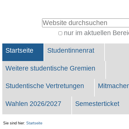
Benutzerspezifische
Werkzeuge
Website durchsuchen
nur im aktuellen Bere
Erweiterte
Sektionen
Suche…
Startseite
Studentinnenrat
Weitere studentische Gremien
Studentische Vertretungen
Mitmachen
Wahlen 2026/2027
Semesterticket
Sie sind hier:
Startseite