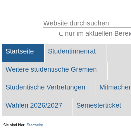
Benutzerspezifische
Werkzeuge
Website durchsuchen
nur im aktuellen Bere
Erweiterte
Sektionen
Suche…
Startseite
Studentinnenrat
Weitere studentische Gremien
Studentische Vertretungen
Mitmachen
Wahlen 2026/2027
Semesterticket
Sie sind hier:
Startseite