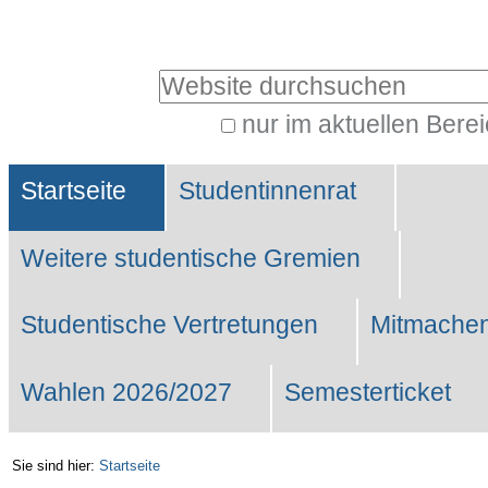
Benutzerspezifische
Werkzeuge
Website durchsuchen
nur im aktuellen Bere
Erweiterte
Sektionen
Suche…
Startseite
Studentinnenrat
Weitere studentische Gremien
Studentische Vertretungen
Mitmachen
Wahlen 2026/2027
Semesterticket
Sie sind hier:
Startseite