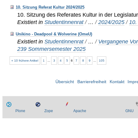
10. Sitzung Referat Kultur 2024/2025
10. Sitzung des Referates Kultur in der Legislat
Existiert in
Studentinnenrat
/
…
/
2024/2025
/
10.
Unikino - Deadpool & Wolverine (OmeU)
Existiert in
Studentinnenrat
/
…
/
Vergangene Vor
239 Sommersemester 2025
« 10 frühere Artikel
1
...
3
4
5
6
7
8
9
...
105
Übersicht
Barrierefreiheit
Kontakt
Impr
Plone
Zope
Apache
GNU