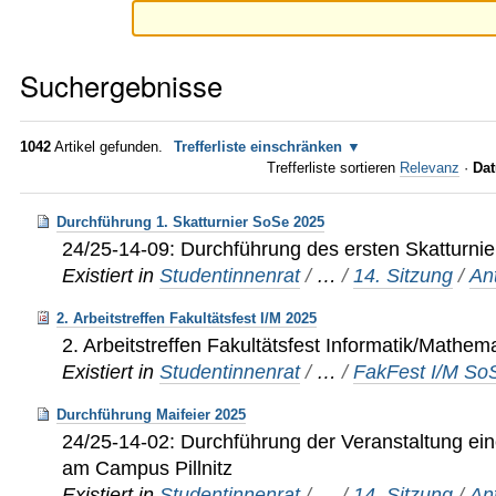
Suchergebnisse
1042
Artikel gefunden.
Trefferliste einschränken
Trefferliste sortieren
Relevanz
·
Dat
Durchführung 1. Skatturnier SoSe 2025
24/25-14-09: Durchführung des ersten Skatturn
Existiert in
Studentinnenrat
/
…
/
14. Sitzung
/
An
2. Arbeitstreffen Fakultätsfest I/M 2025
2. Arbeitstreffen Fakultätsfest Informatik/Mathema
Existiert in
Studentinnenrat
/
…
/
FakFest I/M So
Durchführung Maifeier 2025
24/25-14-02: Durchführung der Veranstaltung ein
am Campus Pillnitz
Existiert in
Studentinnenrat
/
…
/
14. Sitzung
/
An