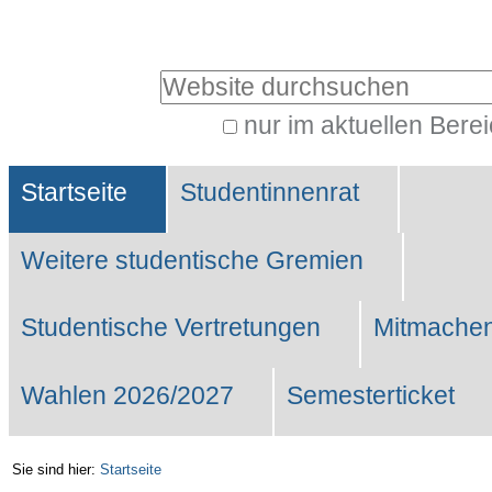
Benutzerspezifische
Werkzeuge
Website durchsuchen
nur im aktuellen Bere
Erweiterte
Sektionen
Suche…
Startseite
Studentinnenrat
Weitere studentische Gremien
Studentische Vertretungen
Mitmachen
Wahlen 2026/2027
Semesterticket
Sie sind hier:
Startseite