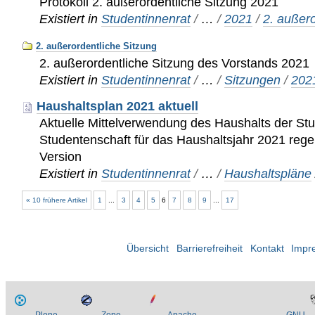
Protokoll 2. außerordentliche Sitzung 2021
Existiert in
Studentinnenrat
/
…
/
2021
/
2. außero
2. außerordentliche Sitzung
2. außerordentliche Sitzung des Vorstands 2021
Existiert in
Studentinnenrat
/
…
/
Sitzungen
/
202
Haushaltsplan 2021 aktuell
Aktuelle Mittelverwendung des Haushalts der St
Studentenschaft für das Haushaltsjahr 2021 reg
Version
Existiert in
Studentinnenrat
/
…
/
Haushaltspläne
« 10 frühere Artikel
1
...
3
4
5
6
7
8
9
...
17
Übersicht
Barrierefreiheit
Kontakt
Impr