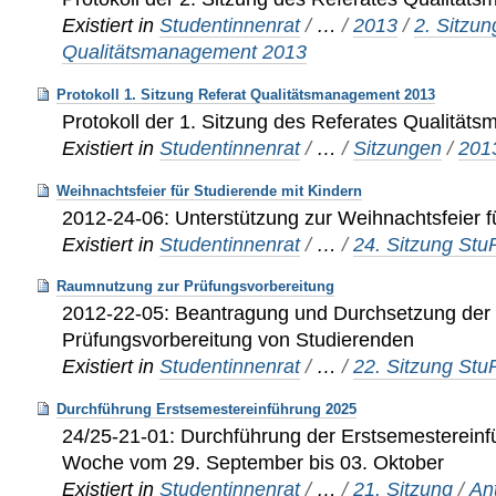
Existiert in
Studentinnenrat
/
…
/
2013
/
2. Sitzun
Qualitätsmanagement 2013
Protokoll 1. Sitzung Referat Qualitätsmanagement 2013
Protokoll der 1. Sitzung des Referates Qualitä
Existiert in
Studentinnenrat
/
…
/
Sitzungen
/
201
Weihnachtsfeier für Studierende mit Kindern
2012-24-06: Unterstützung zur Weihnachtsfeier f
Existiert in
Studentinnenrat
/
…
/
24. Sitzung St
Raumnutzung zur Prüfungsvorbereitung
2012-22-05: Beantragung und Durchsetzung de
Prüfungsvorbereitung von Studierenden
Existiert in
Studentinnenrat
/
…
/
22. Sitzung St
Durchführung Erstsemestereinführung 2025
24/25-21-01: Durchführung der Erstsemestereinf
Woche vom 29. September bis 03. Oktober
Existiert in
Studentinnenrat
/
…
/
21. Sitzung
/
An