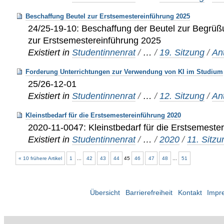
Beschaffung Beutel zur Erstsemestereinführung 2025
24/25-19-10: Beschaffung der Beutel zur Begrüß
zur Erstsemestereinführung 2025
Existiert in
Studentinnenrat
/
…
/
19. Sitzung
/
An
Forderung Unterrichtungen zur Verwendung von KI im Studium
25/26-12-01
Existiert in
Studentinnenrat
/
…
/
12. Sitzung
/
An
Kleinstbedarf für die Erstsemestereinführung 2020
2020-11-0047: Kleinstbedarf für die Erstsemeste
Existiert in
Studentinnenrat
/
…
/
2020
/
11. Sitz
« 10 frühere Artikel
1
...
42
43
44
45
46
47
48
...
51
Übersicht
Barrierefreiheit
Kontakt
Impr