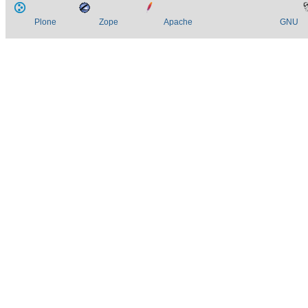
Plone
Zope
Apache
GNU