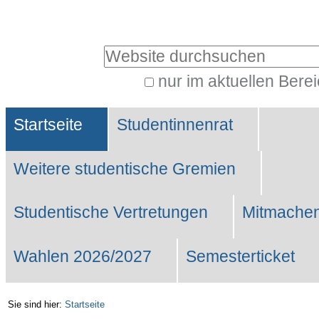
Benutzerspezifische
Werkzeuge
Website durchsuchen
nur im aktuellen Bere
Erweiterte
Sektionen
Suche…
Startseite
Studentinnenrat
Weitere studentische Gremien
Studentische Vertretungen
Mitmachen
Wahlen 2026/2027
Semesterticket
Sie sind hier:
Startseite