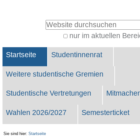
Benutzerspezifische
Werkzeuge
Website durchsuchen
nur im aktuellen Bere
Erweiterte
Sektionen
Suche…
Startseite
Studentinnenrat
Weitere studentische Gremien
Studentische Vertretungen
Mitmachen
Wahlen 2026/2027
Semesterticket
Sie sind hier:
Startseite