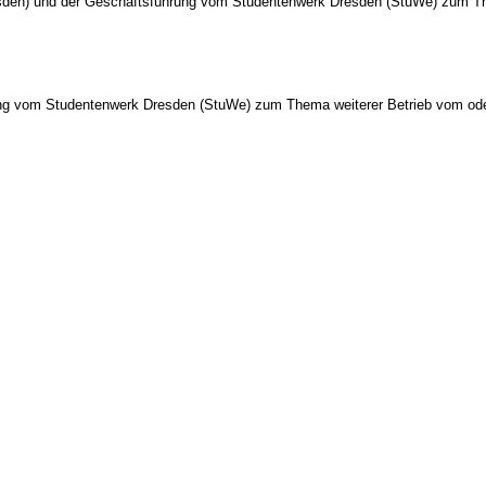
esden) und der Geschäftsführung vom Studentenwerk Dresden (StuWe) zum T
ung vom Studentenwerk Dresden (StuWe) zum Thema weiterer Betrieb vom o