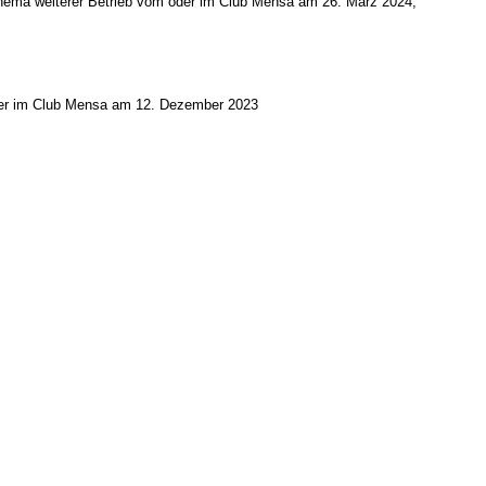
hema weiterer Betrieb vom oder im Club Mensa am 26. März 2024,
der im Club Mensa am 12. Dezember 2023