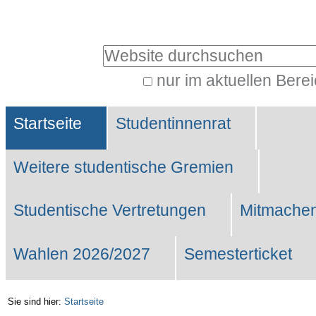
Benutzerspezifische
Werkzeuge
Website durchsuchen
nur im aktuellen Bere
Erweiterte
Sektionen
Suche…
Startseite
Studentinnenrat
Weitere studentische Gremien
Studentische Vertretungen
Mitmachen
Wahlen 2026/2027
Semesterticket
Sie sind hier:
Startseite