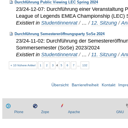
Durchführung Public Viewing LEC Spring 2024
23/24-12-07: Durchführung einer Veranstaltung 
League of Legends EMEA Championship (LEC) 
Existiert in
Studentinnenrat
/
…
/
12. Sitzung
/
An
Durchführung Semestereröffnungsparty SoSe 2024
23/24-11-02: Durchführung der Semestereröffnu
Sommersemester (SoSe) 2023/2024
Existiert in
Studentinnenrat
/
…
/
11. Sitzung
/
An
« 10 frühere Artikel
1
2
3
4
5
6
7
...
132
Übersicht
Barrierefreiheit
Kontakt
Impr
Plone
Zope
Apache
GNU