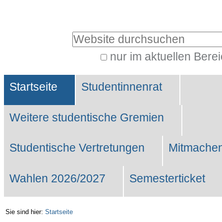
Benutzerspezifische
Werkzeuge
Website durchsuchen
nur im aktuellen Bere
Erweiterte
Sektionen
Suche…
Startseite
Studentinnenrat
Weitere studentische Gremien
Studentische Vertretungen
Mitmachen
Wahlen 2026/2027
Semesterticket
Sie sind hier:
Startseite