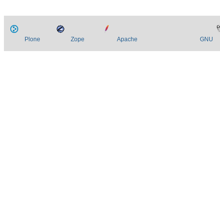
Plone
Zope
Apache
GNU