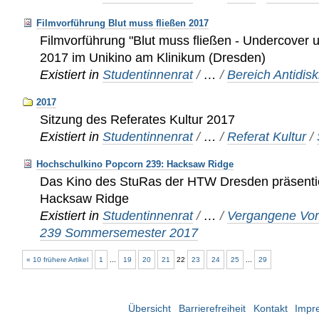
Filmvorführung Blut muss fließen 2017
Filmvorführung "Blut muss fließen - Undercover 
2017 im Unikino am Klinikum (Dresden)
Existiert in
Studentinnenrat
/
…
/
Bereich Antidis
2017
Sitzung des Referates Kultur 2017
Existiert in
Studentinnenrat
/
…
/
Referat Kultur
/
Hochschulkino Popcorn 239: Hacksaw Ridge
Das Kino des StuRas der HTW Dresden präsentie
Hacksaw Ridge
Existiert in
Studentinnenrat
/
…
/
Vergangene Vor
239 Sommersemester 2017
« 10 frühere Artikel
1
...
19
20
21
22
23
24
25
...
29
Übersicht
Barrierefreiheit
Kontakt
Impr