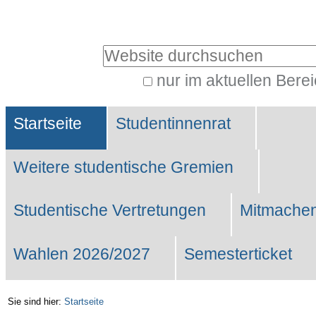
Benutzerspezifische
Werkzeuge
Website durchsuchen
nur im aktuellen Bere
Erweiterte
Sektionen
Suche…
Startseite
Studentinnenrat
Weitere studentische Gremien
Studentische Vertretungen
Mitmachen
Wahlen 2026/2027
Semesterticket
Sie sind hier:
Startseite