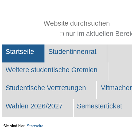
Benutzerspezifische
Werkzeuge
Website durchsuchen
nur im aktuellen Bere
Erweiterte
Sektionen
Suche…
Startseite
Studentinnenrat
Weitere studentische Gremien
Studentische Vertretungen
Mitmachen
Wahlen 2026/2027
Semesterticket
Sie sind hier:
Startseite